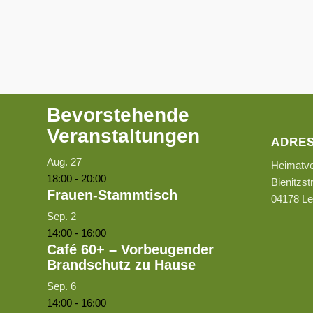
Bevorstehende
Veranstaltungen
ADRE
Aug.
27
Heimatve
18:00
-
20:00
Bienitzst
Frauen-Stammtisch
04178 Le
Sep.
2
14:00
-
16:00
Café 60+ – Vorbeugender
Brandschutz zu Hause
Sep.
6
14:00
-
16:00