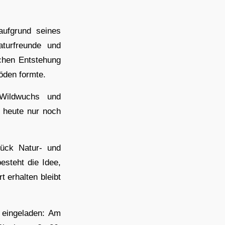
aufgrund seines
aturfreunde und
schen Entstehung
öden formte.
Wildwuchs und
t heute nur noch
tück Natur- und
esteht die Idee,
t erhalten bleibt
 eingeladen: Am