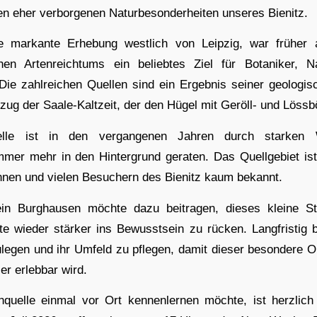
en eher verborgenen Naturbesonderheiten unseres Bienitz.
ie markante Erhebung westlich von Leipzig, war früher 
hen Artenreichtums ein beliebtes Ziel für Botaniker, N
Die zahlreichen Quellen sind ein Ergebnis seiner geologi
ug der Saale-Kaltzeit, der den Hügel mit Geröll- und Lössb
elle ist in den vergangenen Jahren durch starken 
mer mehr in den Hintergrund geraten. Das Quellgebiet is
nen und vielen Besuchern des Bienitz kaum bekannt.
in Burghausen möchte dazu beitragen, dieses kleine S
e wieder stärker ins Bewusstsein zu rücken. Langfristig b
ulegen und ihr Umfeld zu pflegen, damit dieser besondere Or
er erlebbar wird.
quelle einmal vor Ort kennenlernen möchte, ist herzlich