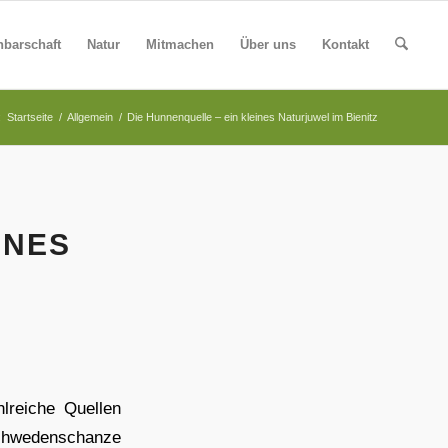
barschaft
Natur
Mitmachen
Über uns
Kontakt
:
Startseite
/
Allgemein
/
Die Hunnenquelle – ein kleines Naturjuwel im Bienitz
INES
lreiche Quellen
 Schwedenschanze