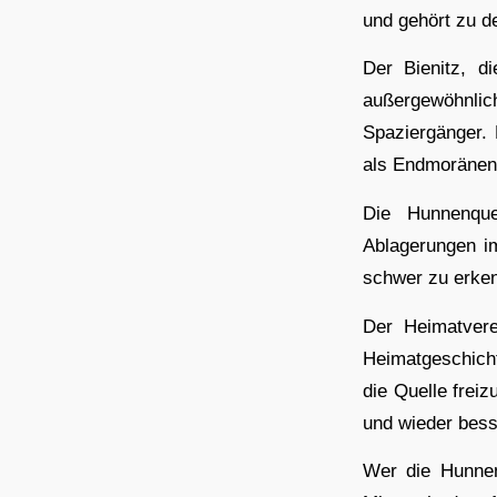
und gehört zu d
Der Bienitz, d
außergewöhnlic
Spaziergänger. 
als Endmoränenz
Die Hunnenqu
Ablagerungen im
schwer zu erken
Der Heimatvere
Heimatgeschicht
die Quelle freiz
und wieder bess
Wer die Hunnen